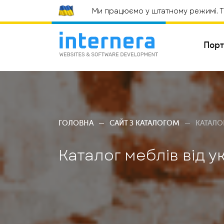
Ми працюємо у штатному режимі. Те
Порт
СТВ
ГОЛОВНА
САЙТ З КАТАЛОГОМ
КАТАЛО
ВЕБ
Каталог меблів від у