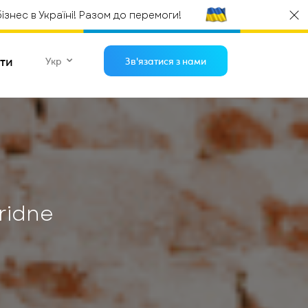
нес в Україні! Разом до перемоги!
ти
Укр
Зв'язатися з нами
Відгуки
WEB дизайн
Просування та реклама
на .NET
Підтримка проєктів на C#
ridne