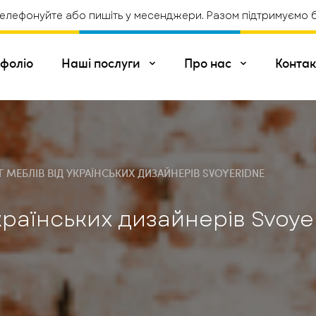
лефонуйте або пишіть у месенджери. Разом підтримуємо біз
фоліо
Наші послуги
Про нас
Контак
Про компанію
Вакансії
ОРЕННЯ САЙТІВ
Інтернет магазини
Промо-сторінки
Корпоративний сайт
Сайт компанії
Г МЕБЛІВ ВІД УКРАЇНСЬКИХ ДИЗАЙНЕРІВ SVOYERIDNE
 ПРОЕКТИ НА .NET
Створення проектів на
Розробка Web API 
ASP.NET
країнських дизайнерів Svoye