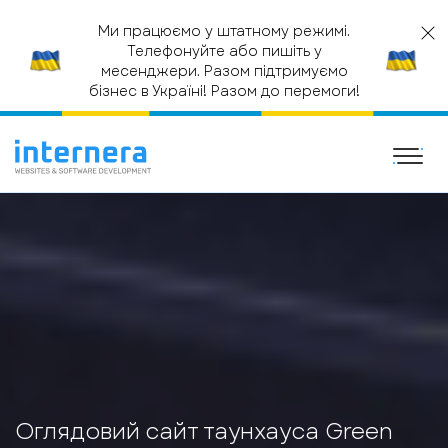
Ми працюємо у штатному режимі.
Телефонуйте або пишіть у
месенджери. Разом підтримуємо
бізнес в Україні! Разом до перемоги!
ГОЛОВНА
ПРОМО-СТОРІНКИ
ОГЛЯДОВИЙ САЙТ
ТАУНХАУСА GREEN HILLS
Оглядовий сайт таунхауса Green