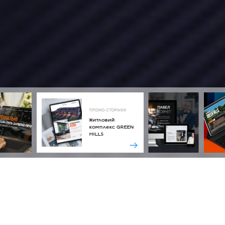
ПРОМО-СТОРІНКИ
Житловий
комплекс GREEN
HILLS
Тип сайту
Корпоративний сайт з каталогом
товарів
Технології
View JS ( JavaScript-фреймворк )