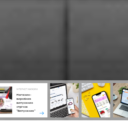
ІНТЕРНЕТ МАГАЗИН
Магазин-
виробник
випускних
стрічок
"Випускник"