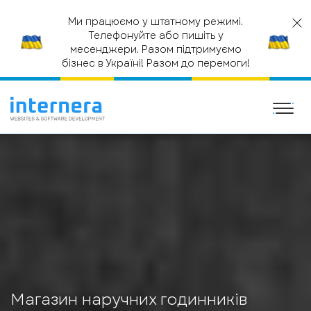
Ми працюємо у штатному режимі.
Телефонуйте або пишіть у
месенджери. Разом підтримуємо
бізнес в Україні! Разом до перемоги!
ГОЛОВНА
ІНТЕРНЕТ МАГАЗИН
МАГАЗИН НАРУЧНИХ
ГОДИННИКІВ БРЕНДУ NEWDAY
Магазин наручних годинників