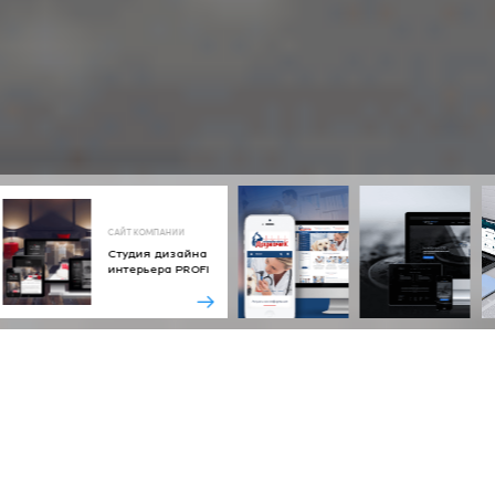
САЙТ КОМПАНИИ
Студия дизайна
интерьера PROFI
Тип сайта
Сайт компании
Технологии
IWP – CMS на базе фреймворка ASP.NET
Веб-адрес
tsdesign.com.ua