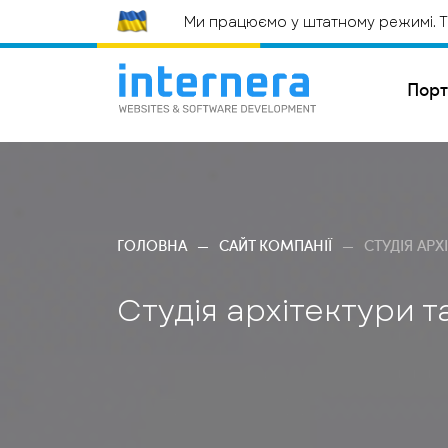
Ми працюємо у штатному режимі. Те
Порт
СТВ
ГОЛОВНА
САЙТ КОМПАНІЇ
СТУДІЯ АРХ
ВЕБ
Студія архітектури т