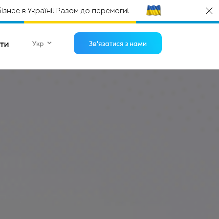
нес в Україні! Разом до перемоги!
ти
Укр
Зв'язатися з нами
Відгуки
WEB дизайн
Просування та реклама
на .NET
Підтримка проєктів на C#