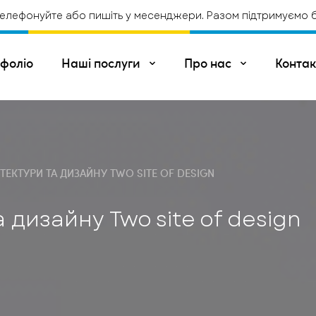
лефонуйте або пишіть у месенджери. Разом підтримуємо біз
фоліо
Наші послуги
Про нас
Контак
Про компанію
Вакансії
ОРЕННЯ САЙТІВ
Інтернет магазини
Промо-сторінки
Корпоративний сайт
Сайт компанії
ІТЕКТУРИ ТА ДИЗАЙНУ TWO SITE OF DESIGN
 ПРОЕКТИ НА .NET
Створення проектів на
Розробка Web API 
ASP.NET
а дизайну Two site of design