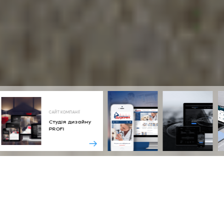
САЙТ КОМПАНІЇ
Студія дизайну
PROFI
Тип сайту
Сайт компанії
Технології
IWP - CMS на базі фреймворку ASP.NET
Веб-адреса
ruma.com.ua