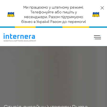
Ми працюємо у штатному режимі.
Телефонуйте або пишіть у
месенджери. Разом підтримуємо
бізнес в Україні! Разом до перемоги!
ГОЛОВНА
САЙТ КОМПАНІЇ
СТУДІЯ ДИЗАЙНУ ІНТЕРЄРУ
RUMA