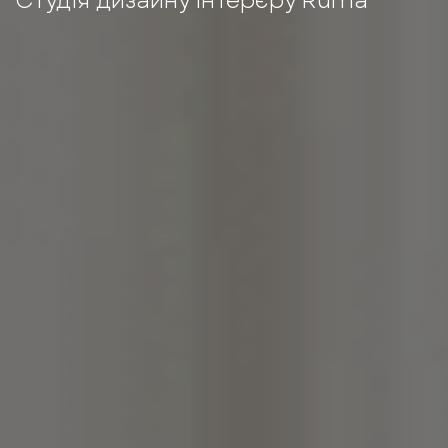
Студія дизайну інтерєру Ruma