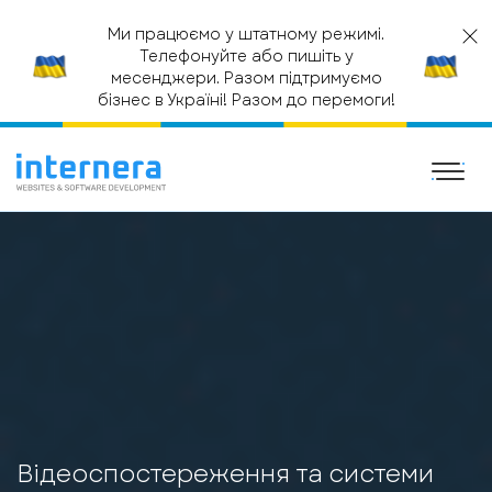
Ми працюємо у штатному режимі.
Телефонуйте або пишіть у
месенджери. Разом підтримуємо
бізнес в Україні! Разом до перемоги!
ГОЛОВНА
ІНТЕРНЕТ МАГАЗИН
ВІДЕОСПОСТЕРЕЖЕННЯ ТА
СИСТЕМИ БЕЗПЕКИ EVERYSEENG
Відеоспостереження та системи