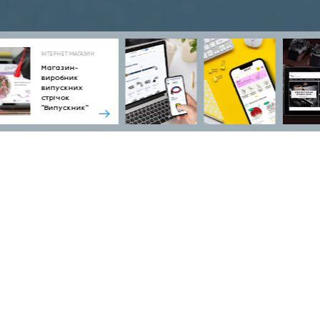
ІНТЕРНЕТ МАГАЗИН
Магазин-
виробник
випускних
стрічок
"Випускник"
Тип сайту
Інтернет-магазин
Технології
IWP - CMS на базі фреймворку ASP.NET
Веб-адреса
everyseeng.com.ua
Замовник
Компанія Everyseeng,
відеоспостереження та систем
безпеки