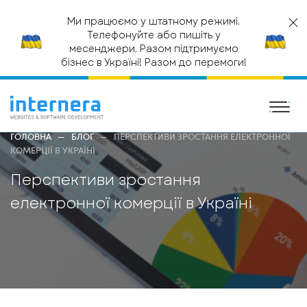
Ми працюємо у штатному режимі.
Телефонуйте або пишіть у
месенджери. Разом підтримуємо
бізнес в Україні! Разом до перемоги!
ГОЛОВНА
БЛОГ
ПЕРСПЕКТИВИ ЗРОСТАННЯ ЕЛЕКТРОННОЇ
КОМЕРЦІЇ В УКРАЇНІ
Перспективи зростання
електронної комерції в Україні